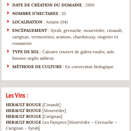
DATE DE CRÉATION DU DOMAINE
: 2001
NOMBRE D’HECTARES
: 35
LOCALISATION
: Aniane (34)
ENCÉPAGEMENT
: Syrah, grenache, mourvèdre, cinsault,
carignan, vermentino, aramon, chardonnay, viognier et
roussanne
TYPE DE SOL
: Calcaire couvert de galets roulés, sols
limono-argilo sableux
MÉTHODE DE CULTURE
: En conversion biologique
Les Vins :
HERAULT ROUGE
[Cinsault]
HERAULT ROUGE
[Mourvèdre]
HERAULT ROUGE
[Carignan]
HERAULT ROUGE
Les Pampres [Mourvèdre – Grenache –
Carignan – Syrah]