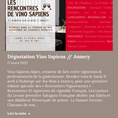
Dégustation Vino Sapiens // Annecy
17 mars 2022
Vino Sapiens Alpes, créateur de lien entre vignerons &
professionnels de la gastronomie. Rendez-vous le lundi 11
avril à l’Auberge sur-les-Bois à Annecy, pour une première
édition spéciale des « Rencontres Vigneronnes » .
Rencontrez 13 vignerons du vignoble Français, Les Larmes
du Levant première Sakagura Française dédiée aux Sakés et
une distillerie Provençale de pointe, La Maison Ferroni.
Chacune de nos…
Lire la suite