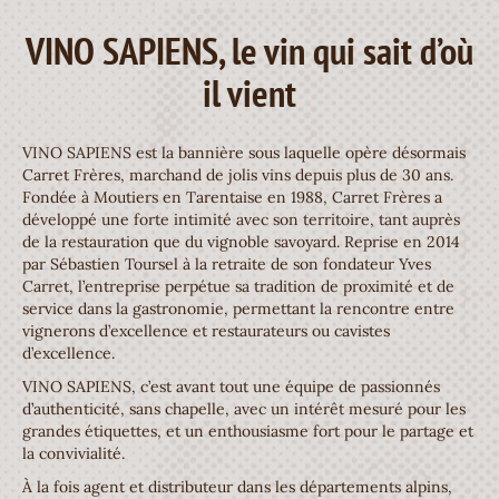
VINO SAPIENS, le vin qui sait d’où
il vient
VINO SAPIENS est la bannière sous laquelle opère désormais
Carret Frères, marchand de jolis vins depuis plus de 30 ans.
Fondée à Moutiers en Tarentaise en 1988, Carret Frères a
développé une forte intimité avec son territoire, tant auprès
de la restauration que du vignoble savoyard. Reprise en 2014
par Sébastien Toursel à la retraite de son fondateur Yves
Carret, l’entreprise perpétue sa tradition de proximité et de
service dans la gastronomie, permettant la rencontre entre
vignerons d’excellence et restaurateurs ou cavistes
d’excellence.
VINO SAPIENS, c’est avant tout une équipe de passionnés
d’authenticité, sans chapelle, avec un intérêt mesuré pour les
grandes étiquettes, et un enthousiasme fort pour le partage et
la convivialité.
À la fois agent et distributeur dans les départements alpins,