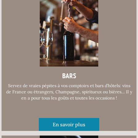
BARS
Servez de vraies pépites à vos comptoirs et bars d’hôtels: vins
de France ou étrangers, Champagne, spiritueux ou bières… Il y
en a pour tous les goûts et toutes les occasions !
En savoir plus